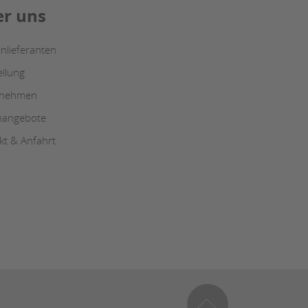
r uns
nlieferanten
ellung
rnehmen
enangebote
kt & Anfahrt