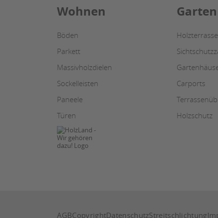
Wohnen
Garten
Böden
Holzterrasse
Parkett
Sichtschutz
Massivholzdielen
Gartenhäus
Sockelleisten
Carports
Paneele
Terrassenü
Türen
Holzschutz
AGB
Copyright
Datenschutz
Streitschlichtung
Im