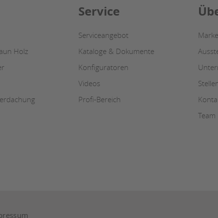
Service
Übe
Serviceangebot
Marke
zaun Holz
Kataloge & Dokumente
Ausst
er
Konfiguratoren
Unte
Videos
Stell
berdachung
Profi-Bereich
Konta
Team
pressum