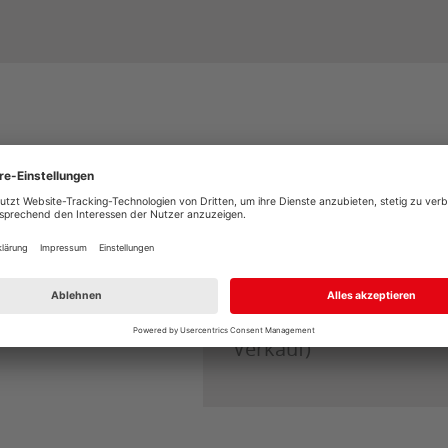
Öffnungszeiten
Mo. - Fr.
07:00 
Sa.
08:00 
Schautag am Sonntag (
Verkauf)