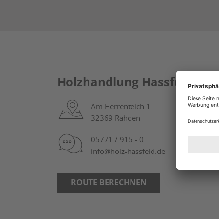
Holzhandlung Hassfeld
Am Herrenteich 1
32369 Rahden
05771 / 915 - 0
info@holz-hassfeld.de
ROUTE BERECHNEN