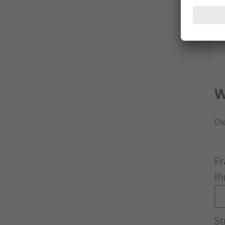
W
Di
Fr
Ih
St