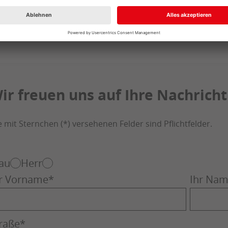
Beratungsgespräch – oder besuchen Sie uns a
bei Minden!
ir freuen uns auf Ihre Nachricht
e mit Sternchen (*) versehenen Felder sind Pflichtfelder.
au
Herr
r Vorname
*
Ihr Na
raße
*