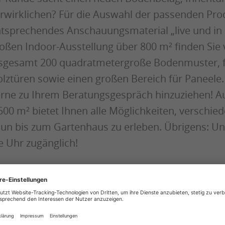
rwirklichen? Für die Auswahl der passenden Prod
tsprechendes Anschauungsmaterial „live und in F
oßen Indoor-Ausstellung über 800 m² finden Sie v
sgesamt 200 quadratmetergroße Bodenmuster, fe
lztüren sowie einen großen Bereich für Paneele
rne zu Ihrem Beratungsgespräch hinzuziehen! A
500 m² bietet Ihnen alle Möglichkeiten, verschi
un bis zum Gartenhaus zu erleben. Übrigens: Un
e Uhr zugänglich!
Sie interessieren sich für Ihre Vorteile als Par
Nehmen Sie gerne Kontakt mit uns auf für ein 