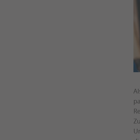
Al
pa
Re
Zu
Un