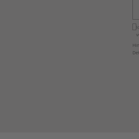
I
v
Hin
Det