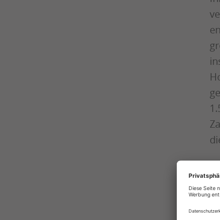
ve
en
gr
in
Ho
ge
1.
Za
di